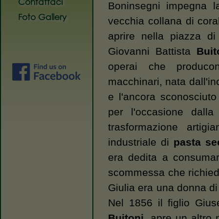
Contattaci
Boninsegni impegna l
Foto Gallery
vecchia collana di coral
aprire nella piazza d
Giovanni Battista
Buit
operai che produco
macchinari, nata dall'in
e l'ancora sconosciut
per l'occasione dalla
trasformazione artigi
industriale di
pasta se
era dedita a consumar
scommessa che richied
Giulia era una donna di
Nel 1856 il figlio Gi
Buitoni
, apre un altro