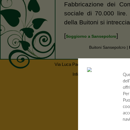
Fabbricazione dei Con
sociale di 70.000 lire
della Buitoni si intrecc
[
]
Soggiorno a Sansepolcro
Buitoni Sansepolcro |
Via Luca Pacioli 56 - 52037 Sansepolcr
Informativa Privacy
| Partiva
Que
dell
© Copyright
Arch. F. Venturucci
1
offr
Per
Puoi
coo
acco
nav