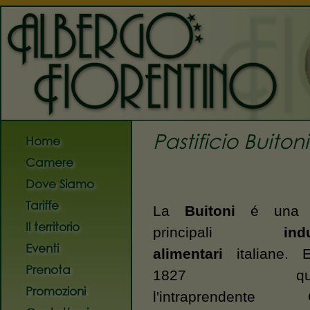
Albergo Fiorentino
dal 
Pastificio Buito
Home
Camere
Dove Siamo
Tariffe
La
Buitoni
é una d
Il territorio
principali
ind
Eventi
alimentari
italiane. E
Prenota
1827 qua
Promozioni
l'intraprendente G