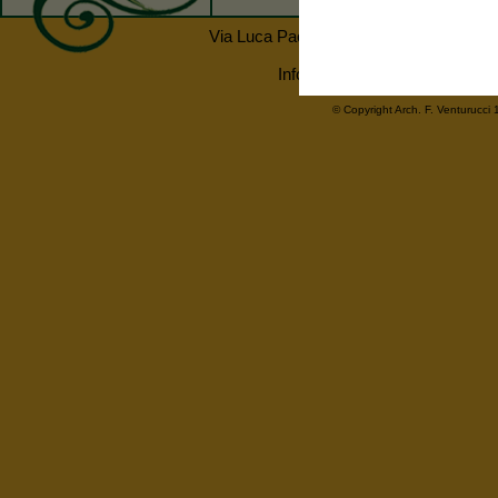
Via Luca Pacioli 56 - 52037 Sansepolcr
Informativa Privacy
| Partiva
© Copyright
Arch. F. Venturucci
1