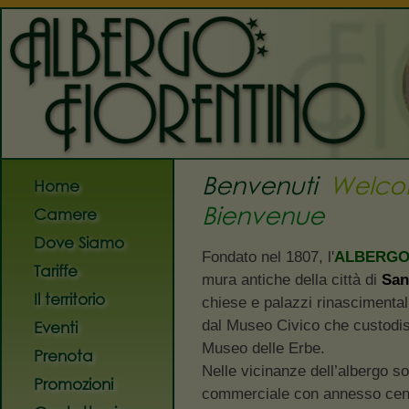
Albergo Fiorentino
dal 
Benvenuti
Welc
Home
Bienvenue
Camere
Dove Siamo
Fondato nel 1807, l'
ALBERGO
Tariffe
mura antiche della città di
San
Il territorio
chiese e palazzi rinascimental
dal Museo Civico che custodis
Eventi
Museo delle Erbe.
Prenota
Nelle vicinanze dell’albergo 
Promozioni
commerciale con annesso centr