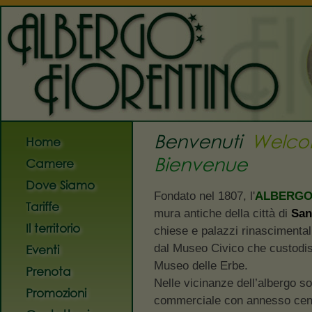
Albergo Fiorentino
dal 
Benvenuti
Welc
Home
Bienvenue
Camere
Dove Siamo
Fondato nel 1807, l'
ALBERGO
Tariffe
mura antiche della città di
San
Il territorio
chiese e palazzi rinascimental
dal Museo Civico che custodis
Eventi
Museo delle Erbe.
Prenota
Nelle vicinanze dell’albergo 
Promozioni
commerciale con annesso centr