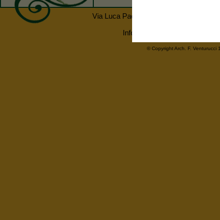
Via Luca Pacioli 56 - 52037 Sansepolcr
Informativa Privacy
| Partiva
© Copyright
Arch. F. Venturucci
1