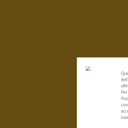
Que
dell
offr
Per
Puoi
coo
acco
nav